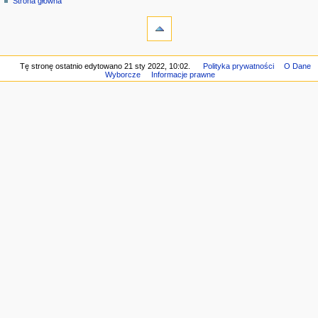
n
Strona główna
a
w
i
g
Tę stronę ostatnio edytowano 21 sty 2022, 10:02.
Polityka prywatności
O Dane
Wyborcze
Informacje prawne
a
c
y
j
n
e