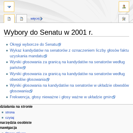
więcej
Wybory do Senatu w 2001 r.
Przejdź
Przejdź
Okręgi wyborcze do Senatu
do
do
Wykaz kandydatów na senatorów z oznaczeniem liczby głosów faktu
nawigacji
wyszukiwania
uzyskania mandatu
Wyniki głosowania za granicą na kandydatów na senatorów według
państw
Wyniki głosowania za granicą na kandydatów na senatorów według
obwodów głosowania
Wyniki głosowania na kandydatów na senatorów w układzie obwodów
głosowania
Frekwencja, głosy nieważne i głosy ważne w układzie gmin
M
działania na stronie
strona
e
czytaj
n
narzędzia osobiste
u
nawigacja