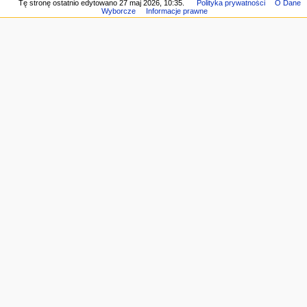
g
Tę stronę ostatnio edytowano 27 maj 2026, 10:35.
Polityka prywatności
O Dane
Wyborcze
Informacje prawne
a
c
y
j
n
e