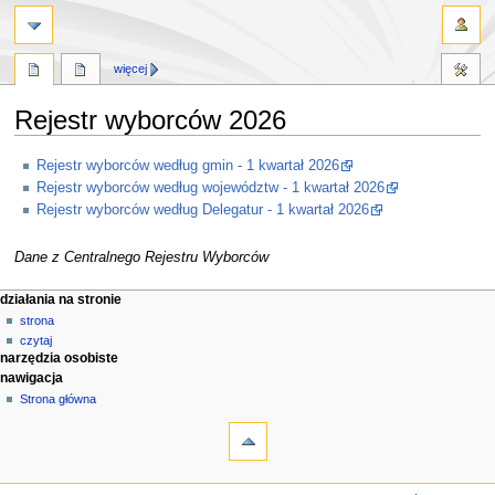
więcej
Rejestr wyborców 2026
Przejdź
Przejdź
Rejestr wyborców według gmin - 1 kwartał 2026
do
do
Rejestr wyborców według województw - 1 kwartał 2026
nawigacji
wyszukiwania
Rejestr wyborców według Delegatur - 1 kwartał 2026
Dane z Centralnego Rejestru Wyborców
M
działania na stronie
strona
e
czytaj
n
narzędzia osobiste
u
nawigacja
n
Strona główna
a
w
i