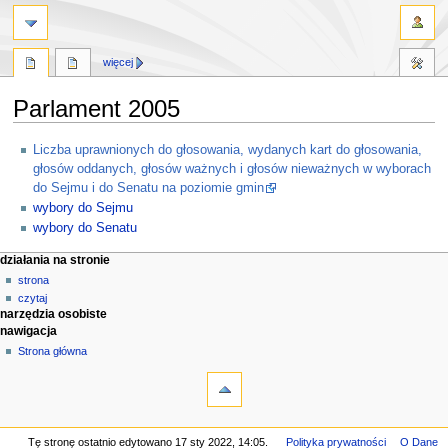
więcej
Parlament 2005
Przejdź
Przejdź
Liczba uprawnionych do głosowania, wydanych kart do głosowania,
do
do
głosów oddanych, głosów ważnych i głosów nieważnych w wyborach
nawigacji
wyszukiwania
do Sejmu i do Senatu na poziomie gmin
wybory do Sejmu
wybory do Senatu
M
działania na stronie
strona
e
czytaj
n
narzędzia osobiste
u
nawigacja
n
Strona główna
a
w
i
g
Tę stronę ostatnio edytowano 17 sty 2022, 14:05.
Polityka prywatności
O Dane