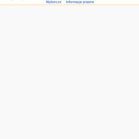
Wyborcze
Informacje prawne
a
c
y
j
n
e