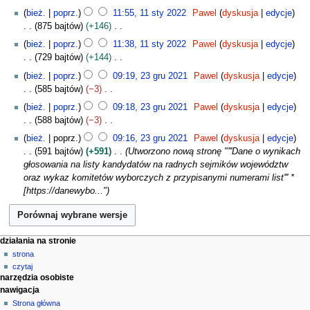
l
n
1
s
2
bież.
poprz.
11:55, 11 sty 2022
Pawel
dyskusja
edycje
u
o
1
u
0
875 bajtów
+146
t
o
s
z
2
N
2
bież.
poprz.
11:38, 11 sty 2022
Pawel
dyskusja
edycje
p
t
m
2
i
0
729 bajtów
+144
i
y
i
e
2
N
2
s
2
a
bież.
poprz.
09:19, 23 gru 2021
Pawel
dyskusja
edycje
p
2
i
3
u
0
n
585 bajtów
−3
o
e
g
z
2
N
d
bież.
poprz.
09:18, 23 gru 2021
Pawel
dyskusja
edycje
p
r
m
2
i
a
588 bajtów
−3
o
u
i
e
n
N
d
2
a
bież.
poprz.
09:16, 23 gru 2021
Pawel
dyskusja
edycje
p
o
i
a
0
n
591 bajtów
+591
Utworzono nową stronę "'''Dane o wynikach
o
o
e
n
2
głosowania na listy kandydatów na radnych sejmików województw
d
p
p
o
1
oraz wykaz komitetów wyborczych z przypisanymi numerami list''' *
a
i
o
o
[https://danewybo..."
n
s
d
p
o
u
a
i
o
z
n
s
p
m
o
M
u
działania na stronie
i
i
o
z
strona
e
s
a
p
czytaj
m
n
u
n
i
narzędzia osobiste
i
z
u
nawigacja
s
a
m
n
u
Strona główna
n