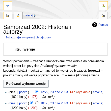
więcej
Pomoc
Samorząd 2002: Historia i
autorzy
Zobacz rejestry operacji dla tej strony
Przejdź
Przejdź
Filtruj wersje
do
do
nawigacji
wyszukiwania
Wybór porównania – zaznacz kropeczkami dwie wersje do porównania i
wciśnij enter lub przycisk
Porównaj wybrane wersje
.
Legenda:
(bież.)
– pokaż zmiany od tej wersji do bieżącej,
(poprz.)
–
pokaż zmiany od wersji poprzedzającej,
m
– mała (drobna) zmiana
2
bież.
poprz.
12:22, 23 cze 2023
Mlb
dyskusja
edycje
3
1024 bajty
−178
dr. red.
c
bież.
poprz.
10:56, 23 cze 2023
Mlb
dyskusja
edycje
z
1202 bajty
−200
dr. red.
e