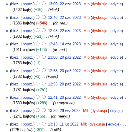
2
2
bież.
poprz.
13:09, 22 cze 2023
Mlb
dyskusja
edycje
2
0
1402 bajty
+16
+link
c
2
bież.
poprz.
12:46, 22 cze 2023
Mlb
dyskusja
edycje
z
3
1386 bajtów
−546
dr. red.
e
2
bież.
poprz.
12:03, 22 cze 2023
Mlb
dyskusja
edycje
0
1932 bajty
+21
+link
2
1
bież.
poprz.
12:43, 14 cze 2023
Mlb
dyskusja
edycje
3
4
1911 bajtów
+128
dr. red.
c
2
bież.
poprz.
13:08, 20 paź 2022
Mlb
dyskusja
edycje
z
0
1783 bajty
+1
e
p
N
2
bież.
poprz.
12:58, 20 paź 2022
Mlb
dyskusja
edycje
a
i
0
1782 bajty
+1
+opis
ź
e
2
2
bież.
poprz.
12:55, 20 paź 2022
Mlb
dyskusja
edycje
p
3
0
1781 bajtów
+251
o
2
N
d
bież.
poprz.
12:41, 20 paź 2022
Mlb
dyskusja
edycje
2
i
a
1530 bajtów
+289
+statystyki
e
n
2
bież.
poprz.
13:39, 29 wrz 2022
Mlb
dyskusja
edycje
p
o
9
1241 bajtów
+66
dr. meryt.
o
o
w
1
d
bież.
poprz.
13:13, 11 lut 2022
Mlb
dyskusja
edycje
p
r
1
a
1175 bajtów
+300
+plik
i
z