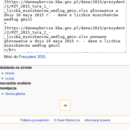
Wróć do
Prezydent 2015
.
M
działania na stronie
strona
e
czytaj
n
narzędzia osobiste
u
nawigacja
n
Strona główna
a
w
i
g
Polityka prywatności
O Dane Wyborcze
Informacje prawne
a