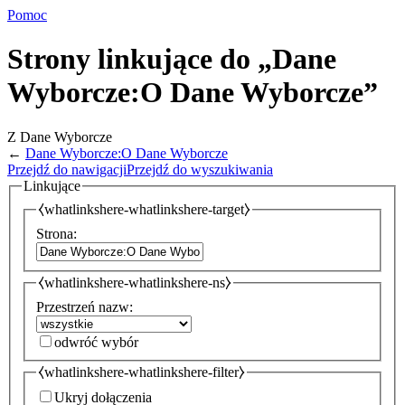
Pomoc
Strony linkujące do „Dane
Wyborcze:O Dane Wyborcze”
Z Dane Wyborcze
←
Dane Wyborcze:O Dane Wyborcze
Przejdź do nawigacji
Przejdź do wyszukiwania
Linkujące
⧼whatlinkshere-whatlinkshere-target⧽
Strona:
⧼whatlinkshere-whatlinkshere-ns⧽
Przestrzeń nazw:
odwróć wybór
⧼whatlinkshere-whatlinkshere-filter⧽
Ukryj dołączenia