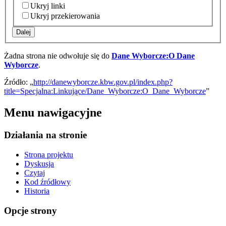
Ukryj linki
Ukryj przekierowania
Dalej
Żadna strona nie odwołuje się do
Dane Wyborcze:O Dane
Wyborcze
.
Źródło: „
http://danewyborcze.kbw.gov.pl/index.php?
title=Specjalna:Linkujące/Dane_Wyborcze:O_Dane_Wyborcze
”
Menu nawigacyjne
Działania na stronie
Strona projektu
Dyskusja
Czytaj
Kod źródłowy
Historia
Opcje strony