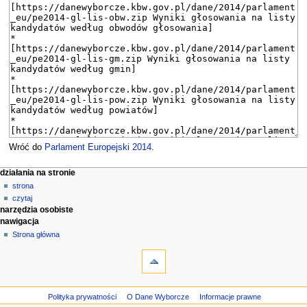
Wróć do
Parlament Europejski 2014
.
M
działania na stronie
strona
e
czytaj
n
narzędzia osobiste
u
nawigacja
n
Strona główna
a
w
i
g
Polityka prywatności
O Dane Wyborcze
Informacje prawne