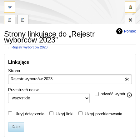
Pomoc
Strony linkujące do „Rejestr
wyborców 2023”
←
Rejestr wyborców 2023
Przejdź
Przejdź
Linkujące
do
do
nawigacji
wyszukiwania
Strona:
Przestrzeń nazw:
odwróć wybór
Ukryj dołączenia
Ukryj linki
Ukryj przekierowania
Dalej