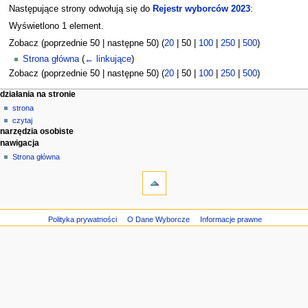
Następujące strony odwołują się do
Rejestr wyborców 2023
:
Wyświetlono 1 element.
Zobacz (
poprzednie 50
|
następne 50
) (
20
|
50
|
100
|
250
|
500
)
Strona główna
(
← linkujące
)
Zobacz (
poprzednie 50
|
następne 50
) (
20
|
50
|
100
|
250
|
500
)
M
działania na stronie
strona
e
czytaj
n
narzędzia osobiste
u
nawigacja
n
Strona główna
a
w
i
g
Polityka prywatności
O Dane Wyborcze
Informacje prawne
a
c
y
j
n
e