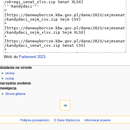
Wróć do
Parlament 2023
.
M
działania na stronie
strona
e
czytaj
n
narzędzia osobiste
u
nawigacja
n
Strona główna
a
w
i
g
Polityka prywatności
O Dane Wyborcze
Informacje prawne
a