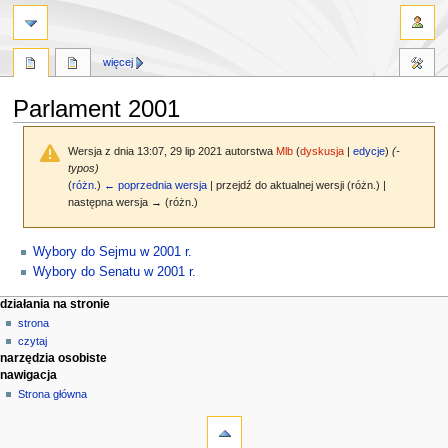
więcej
Parlament 2001
Wersja z dnia 13:07, 29 lip 2021 autorstwa
Mlb
(
dyskusja
|
edycje
)
(-
typos)
(
różn.
)
← poprzednia wersja
| przejdź do aktualnej wersji (różn.) |
następna wersja → (różn.)
Przejdź
Przejdź
Wybory do Sejmu w 2001 r.
do
do
Wybory do Senatu w 2001 r.
nawigacji
wyszukiwania
M
działania na stronie
strona
e
czytaj
n
narzędzia osobiste
u
nawigacja
n
Strona główna
a
w