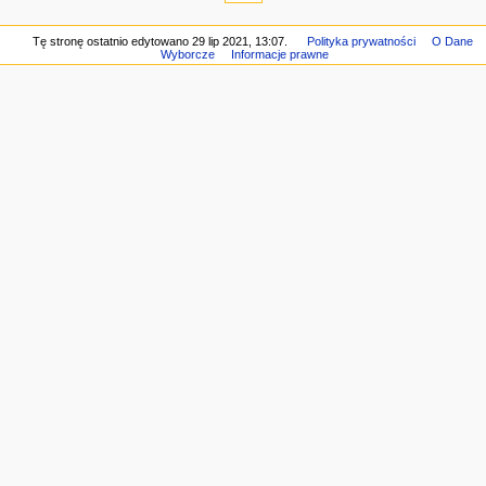
i
g
Tę stronę ostatnio edytowano 29 lip 2021, 13:07.
Polityka prywatności
O Dane
Wyborcze
Informacje prawne
a
c
y
j
n
e