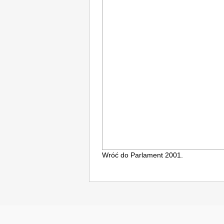
g
a
c
y
j
n
e
Wróć do
Parlament 2001
.