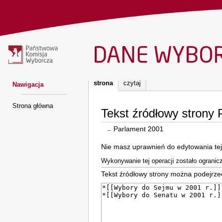
strona
czytaj
Nawigacja
M
e
Strona główna
Tekst źródłowy strony
n
Parlament 2001
←
u
Przejdź
Przejdź
Nie masz uprawnień do edytowania tej
n
do
do
Wykonywanie tej operacji zostało ograni
nawigacji
wyszukiwania
a
Tekst źródłowy strony można podejrze
w
i